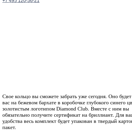
+7 495 120-36-21
Заказать звонок
Получите скидку 20
от цены на сайте
Свое кольцо вы сможете забрать уже сегодня. Оно будет
вас на бежевом бархате в коробочке глубокого синего цв
золотистым логотипом Diamond Club. Вместе с ним вы
обязательно получите сертификат на бриллиант. Для ва
Узнавайте условия у наших менеджеров в Wh
удобства весь комплект будет упакован в твердый карт
пакет.