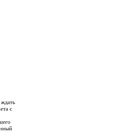
%
 ждать
ета с
шего
atsApp
онный