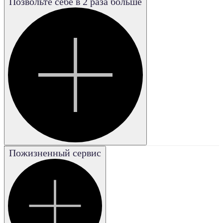
Позвольте себе в 2 раза больше
Poor
Плохая
Good
Хорошая
Excellent
Отличная
Fair
Удовле-
творительная
Very good
Пожизненный сервис
Очень
хорошая