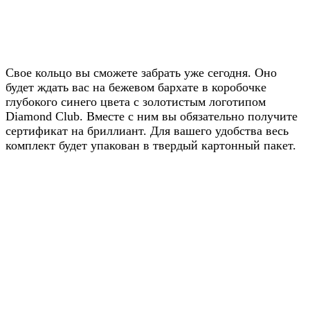
Получите скидку
20% от цены на
Свое кольцо вы сможете забрать уже сегодня. Оно
будет ждать вас на бежевом бархате в коробочке
сайте
глубокого синего цвета с золотистым логотипом
Diamond Club. Вместе с ним вы обязательно получите
Узнавайте условия у наших
сертификат на бриллиант. Для вашего удобства весь
менеджеров в WhatsApp
комплект будет упакован в твердый картонный пакет.
Узнать в WhatsApp