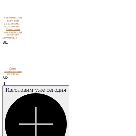
Незначительные
включения
C заметными
включениями
Очень очень
незначительные
включения
Безупречные
SI1
Очень
незначительные
включения
SI2
I1
Изготовим уже сегодня
I2
I3
VS1
VS2
VVS1
VVS2
FL