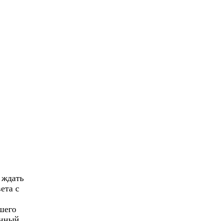
%
 ждать
ета с
шего
atsApp
онный