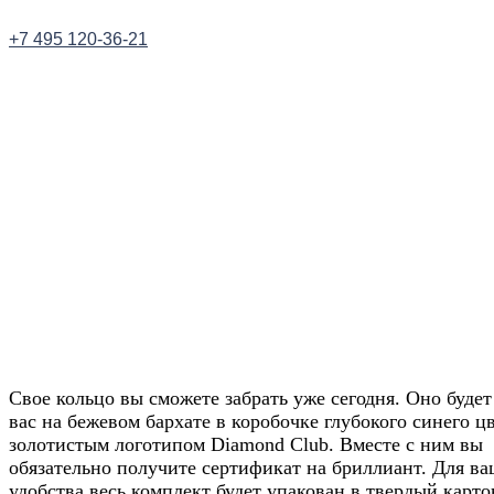
+7 495 120-36-21
Заказать звонок
Получите скидку 20
от цены на сайте
Свое кольцо вы сможете забрать уже сегодня. Оно будет
вас на бежевом бархате в коробочке глубокого синего цв
золотистым логотипом Diamond Club. Вместе с ним вы
обязательно получите сертификат на бриллиант. Для ва
Узнавайте условия у наших менеджеров в Wh
удобства весь комплект будет упакован в твердый карт