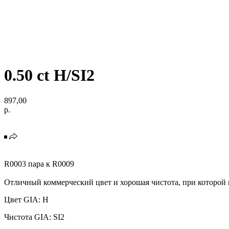
0.50 ct H/SI2
897,00
р.
R0003 пара к R0009
Отличный коммерческий цвет и хорошая чистота, при которой
Цвет GIA: H
Чистота GIA: SI2