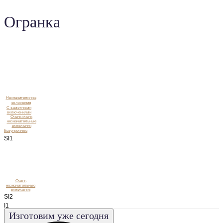
Огранка
Незначительные
включения
C заметными
включениями
Очень очень
незначительные
включения
Безупречные
SI1
Очень
незначительные
включения
SI2
I1
Изготовим уже сегодня
I2