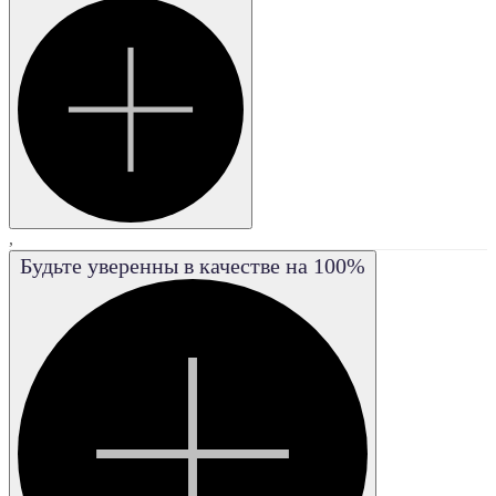
I3
VS1
VS2
VVS1
VVS2
FL
,
Будьте уверенны в качестве на 100%
IF