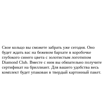
Получите скидку
20% от цены на
Свое кольцо вы сможете забрать уже сегодня. Оно
будет ждать вас на бежевом бархате в коробочке
сайте
глубокого синего цвета с золотистым логотипом
Diamond Club. Вместе с ним вы обязательно получите
Узнавайте условия у наших
сертификат на бриллиант. Для вашего удобства весь
менеджеров в WhatsApp
комплект будет упакован в твердый картонный пакет.
Узнать в WhatsApp