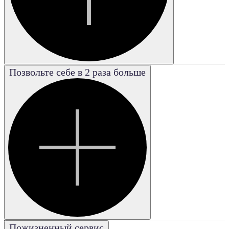
Позвольте себе в 2 раза больше
Poor
Плохая
Good
Хорошая
Excellent
Отличная
Fair
Удовле-
творительная
Very good
Пожизненный сервис