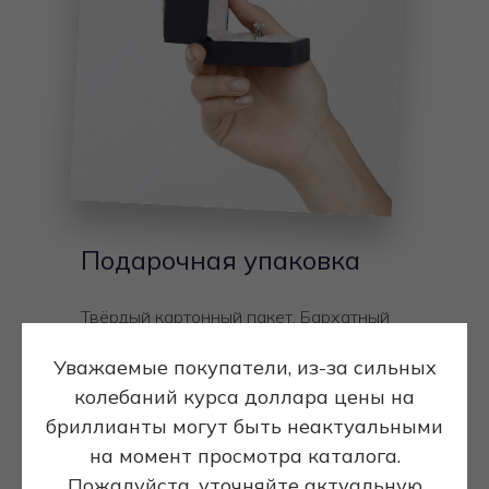
Подарочная упаковка
Твёрдый картонный пакет. Бархатный
мешочек. Коробочка глубокого синего
Уважаемые покупатели, из-за сильных
цвета с золотым логотипом Diamond
колебаний курса доллара цены на
Club Moscow. Внутри, на бежевом
бархате, ваше безупречное украшение
бриллианты могут быть неактуальными
на момент просмотра каталога.
Пожалуйста, уточняйте актуальную