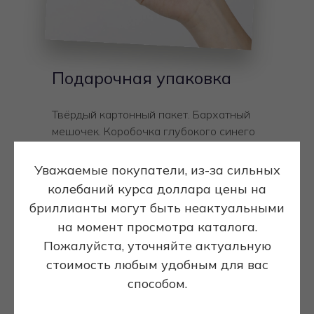
Подарочная упаковка
Твёрдый картонный пакет. Бархатный
мешочек. Коробочка глубокого синего
цвета с золотым логотипом Diamond
Club Moscow. Внутри, на бежевом
Уважаемые покупатели, из-за сильных
бархате, ваше безупречное украшение
колебаний курса доллара цены на
бриллианты могут быть неактуальными
на момент просмотра каталога.
Пожалуйста, уточняйте актуальную
стоимость любым удобным для вас
способом.